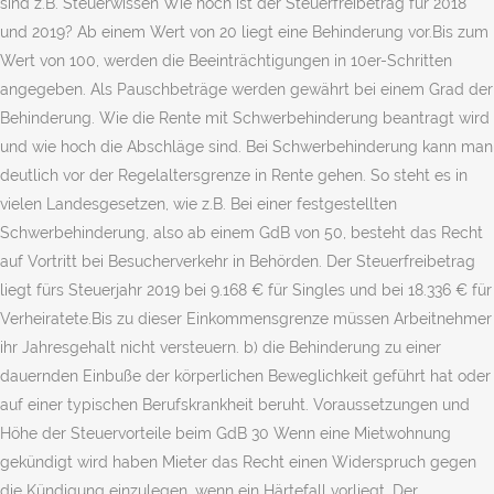
sind z.B. Steuerwissen Wie hoch ist der Steuerfreibetrag für 2018
und 2019? Ab einem Wert von 20 liegt eine Behinderung vor.Bis zum
Wert von 100, werden die Beeinträchtigungen in 10er-Schritten
angegeben. Als Pauschbeträge werden gewährt bei einem Grad der
Behinderung. Wie die Rente mit Schwerbehinderung beantragt wird
und wie hoch die Abschläge sind. Bei Schwerbehinderung kann man
deutlich vor der Regelaltersgrenze in Rente gehen. So steht es in
vielen Landesgesetzen, wie z.B. Bei einer festgestellten
Schwerbehinderung, also ab einem GdB von 50, besteht das Recht
auf Vortritt bei Besucherverkehr in Behörden. Der Steuerfreibetrag
liegt fürs Steuerjahr 2019 bei 9.168 € für Singles und bei 18.336 € für
Verheiratete.Bis zu dieser Einkommensgrenze müssen Arbeitnehmer
ihr Jahresgehalt nicht versteuern. b) die Behinderung zu einer
dauernden Einbuße der körperlichen Beweglichkeit geführt hat oder
auf einer typischen Berufskrankheit beruht. Voraussetzungen und
Höhe der Steuervorteile beim GdB 30 Wenn eine Mietwohnung
gekündigt wird haben Mieter das Recht einen Widerspruch gegen
die Kündigung einzulegen, wenn ein Härtefall vorliegt. Der